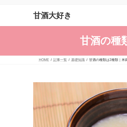
コ
ナ
ン
ビ
甘酒大好き
テ
ゲ
ン
ー
ツ
シ
へ
ョ
甘酒の種
ス
ン
キ
に
ッ
移
HOME
記事一覧
基礎知識
甘酒の種類は2種類｜米
プ
動