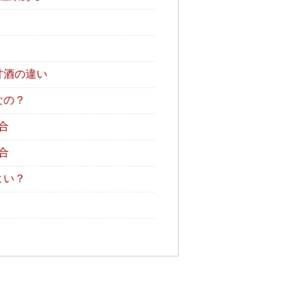
甘酒の違い
なの？
合
合
よい？