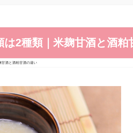
類は2種類｜米麹甘酒と酒粕
麹甘酒と酒粕甘酒の違い